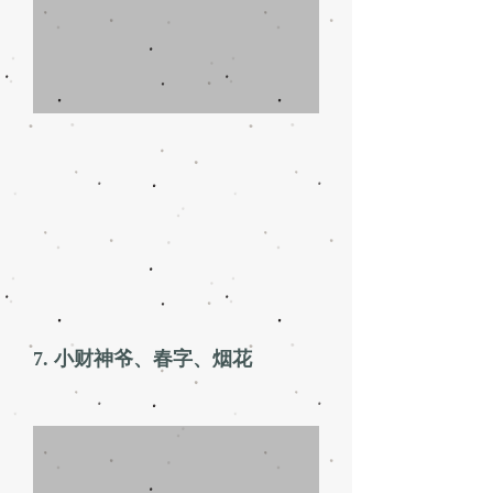
7. 小财神爷、春字、烟花