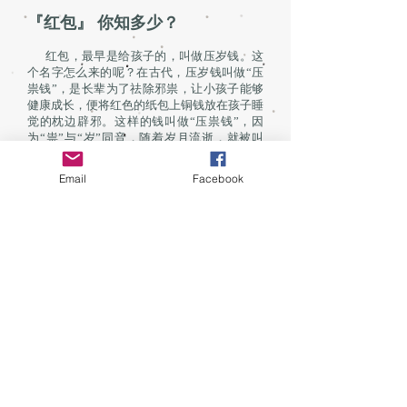
『红包』 你知多少？
红包，最早是给孩子的，叫做压岁钱。这
个名字怎么来的呢？在古代，压岁钱叫做“压
祟钱”，是长辈为了祛除邪祟，让小孩子能够
健康成长，便将红色的纸包上铜钱放在孩子睡
觉的枕边辟邪。这样的钱叫做“压祟钱”，因
为“祟”与“岁”同音，随着岁月流逝，就被叫
做“压岁钱”了，但是保佑孩子平安成长的含义
并没有变。
Email
Facebook
后来，压岁钱演变为用红纸包一百文铜元
给孩子，其寓意为“长命百岁”；给已经成年的
晚辈压岁钱，红纸里包的则是一枚大洋，象征
着“财源茂盛”、“一本万利”。发红包也早已由
压岁（祟）普及为一种习俗，应用于一切值得
庆贺的场合。
19世纪初，马来亚对中国人实行开放政
策，因此当中国人移居到我国时，红包文化也
随之传到了东南亚，并且影响了其他的族群。
马来同胞偏爱青色，所以借鉴华人的红包封，
将之改为青色，称之为“青包”；印裔同胞则是
对紫色情有独钟，将红包封改为“紫包”，并印