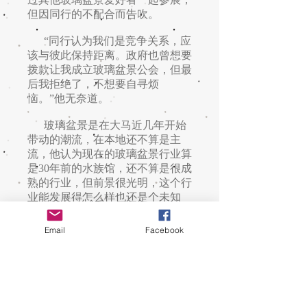
但因同行的不配合而告吹。
“同行认为我们是竞争关系，应
该与彼此保持距离。政府也曾想要
拨款让我成立玻璃盆景公会，但最
后我拒绝了，不想要自寻烦
恼。”他无奈道。
玻璃盆景是在大马近几年开始
带动的潮流，在本地还不算是主
流，他认为现在的玻璃盆景行业算
是30年前的水族馆，还不算是很成
熟的行业，但前景很光明，这个行
业能发展得怎么样也还是个未知
数。
Email
Facebook
与以往的日子不同，卢传杰的
时间被玻璃盆景塞得满满的，可是
他却十分享受这样忙碌的生活。这
个行业让他脱离了以前吊儿郎当的
日子，也让他燃起对植物的热爱。