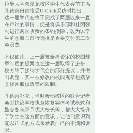
拉曼大学双溪龙校区学生代表会前主席
孔德善日前接受U-Click采访时指出，
这一届学代会终于完成了两届以来一直
在声讨的事情，便是将俱乐部和社团强
制进行两次收费的条约撤除，改为以学
生的意愿去自行选择是否要交付第二次
会员费。
不仅如此，上一届被全盘否定的校园规
章制度的提案也在这一届取得了进步，
校方终于接纳学代会的部分提议，并做
出调整，其中被修改的校园规章包括放
宽校园服仪政策的限制。
孔德善补充，当时轰动校区的联合记者
会以抗议学校执意恢复实体考试模式和
呈交备忘录予优大校长等，都大大提升
了学生在这方面的意识，让他们意识到
能以正式的方式来发表自己的不满和诉
求。