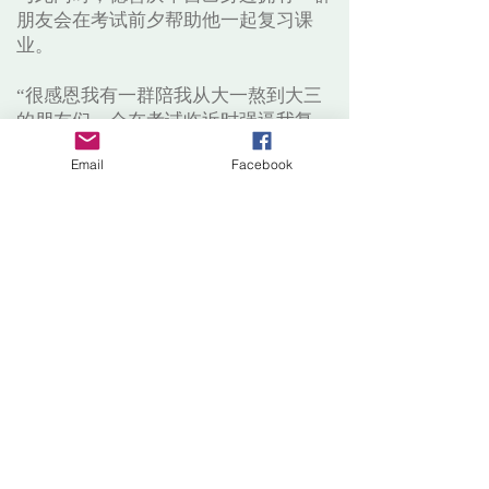
朋友会在考试前夕帮助他一起复习课
业。
“很感恩我有一群陪我从大一熬到大三
的朋友们，会在考试临近时强逼我复
习。”
Email
Facebook
免责声明：
U-Click 拥有提供服务、终止服
务、不定时改变服务内容与形式的决定权。用
户只许出于个人和非商业用途及目的来使用本
网站的信息服务，所发表的言论亦纯属用户个
人意见，U-Click 不会做出任何声明或保证。
U-Click 不对用户因使用本网站而產生的任何
直接或间接的损失或损害承担责任。任何擅自
复制、篡改、出售本网站信息者，U-Click 保
留追诉法律责任的权利。
Disclaimer:
This site is provided on an “as is” and
“as available” basis. The opinions and contents