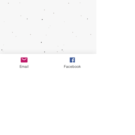
Email
Facebook
免责声明：
U-Click 拥有提供服务、终止服
务、不定时改变服务内容与形式的决定权。用
户只许出于个人和非商业用途及目的来使用本
网站的信息服务，所发表的言论亦纯属用户个
人意见，U-Click 不会做出任何声明或保证。