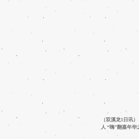
（双溪龙1日讯） 
人 “嗨”翻嘉年