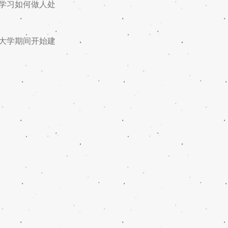
学习如何做人处
大学期间开始建