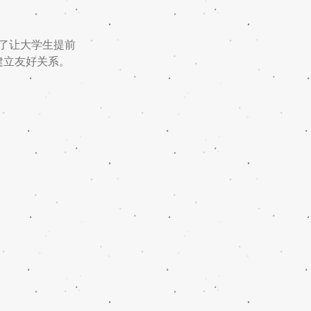
了让大学生提前
建立友好关系。