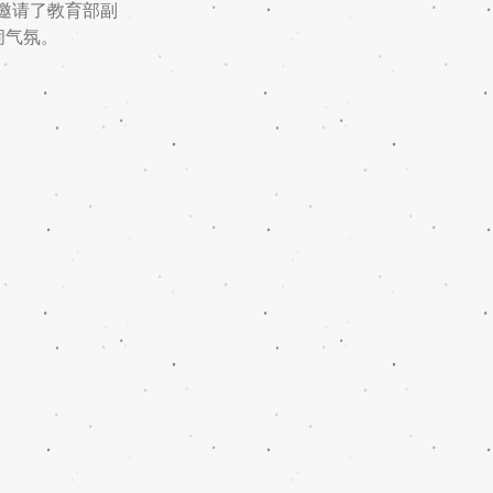
邀请了教育部副
闹气氛。