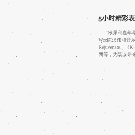
5小时精彩
“猴犀利嘉年华”
Wee陈汉伟和音乐
Rejuvenate、
团等，为观众带来