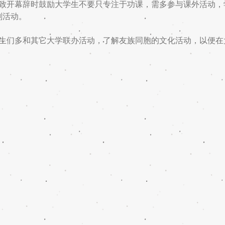
开幕辞时鼓励大学生不要只专注于功课，需多参与课外活动，
划活动。
们多和其它大学联办活动，了解友族同胞的文化活动，以便在