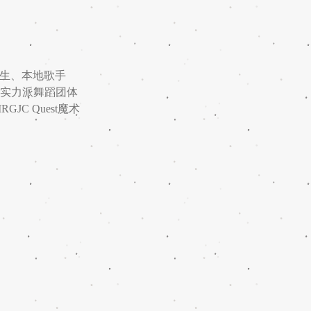
女生、本地歌手
项的实力派舞蹈团体
GJC Quest魔术