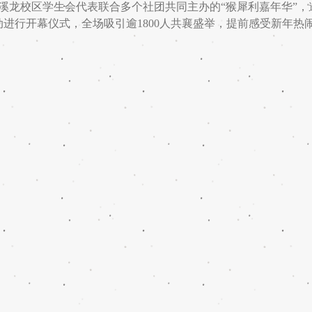
溪龙校区学生会代表联合多个社团共同主办的“猴犀利嘉年华”，
进行开幕仪式，全场吸引逾1800人共襄盛举，提前感受新年热