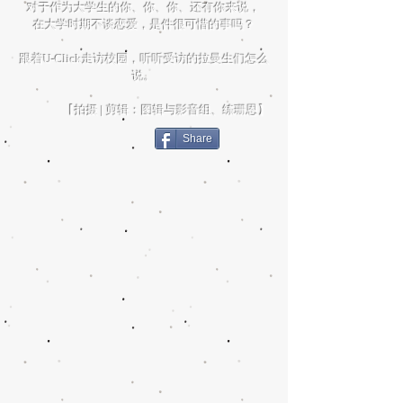
对于作为大学生的你、你、你、还有你来说，
在大学时期不谈恋爱，是件很可惜的事吗？
跟着U-Click走访校园，听听受访的拉曼生们怎么
说。
【拍摄 | 剪辑：图辑与影音组、练珊恩】
Share