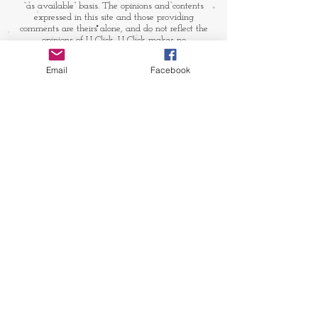
“as available” basis. The opinions and contents
expressed in this site and those providing
comments are theirs alone, and do not reflect the
opinions of U-Click. U-Click makes no
representation or warranty, whether expressly or
by implication. Neither is U-Click responsible nor
Email
Facebook
liable for any loss, damage or expense suffered or
incurred by users in reliance of any of the
information contained in this site. Yet, U-Click
expressly reserves the right to prevent any
unauthorized reproduction of the site's content, any
attempted change made to the site's content, and
any use of the site's content for commercial
purpose.
​媒体链接
友情链接