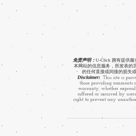
免责声明：
U-Click 拥
本网站的信息服务，所发表的言论
的任何直接或间接的损失或
Disclaimer:
This site is prov
those providing comments ar
warranty, whether expressly
suffered or incurred by users
right to prevent any unauthori