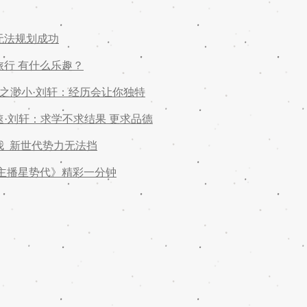
无法规划成功
旅行 有什么乐趣？
人之渺小·刘轩：经历会让你独特
·刘轩：求学不求结果 更求品德
我 新世代势力无法挡
《主播星势代》精彩一分钟