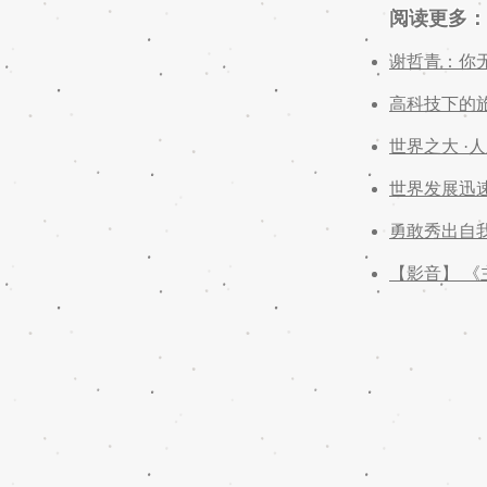
阅读更多：
谢哲青：你
高科技下的
世界之大 ·
世界发展迅速
勇敢秀出自
【影音】 