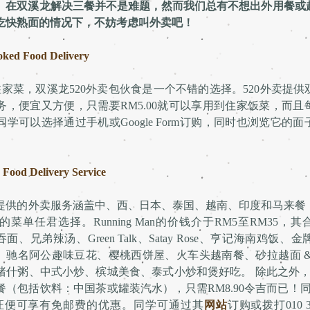
讯）在双溪龙解决三餐并不是难题，然而我们总有不想出外用餐或
吃快熟面的情况下，不妨考虑叫外卖吧！
ked Food Delivery
家菜，双溪龙520外卖包伙食是一个不错的选择。520外卖提
务，便宜又方便，只需要RM5.00就可以享用到住家饭菜，而且
学可以选择通过手机或Google Form订购，同时也浏览它的
Food Delivery Service
Man提供的外卖服务涵盖中、西、日本、泰国、越南、印度和马来
单任君选择。Running Man的价钱介于RM5至RM35，其合作
面、兄弟辣汤、Green Talk、Satay Rose、亨记海南鸡饭、金
sturant、驰名阿公趣味豆花、樱桃西饼屋、火车头越南餐、砂拉越面
什粥、中式小炒、槟城美食、泰式小炒和煲好吃。 除此之外，Runn
（包括饮料：中国茶或罐装汽水），只需RM8.90令吉而已！
证便可享有免邮费的优惠。同学可通过其
网站
订购或拨打010 368 