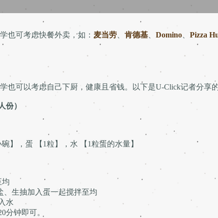
学也可考虑快餐外卖，如：
麦当劳
、
肯德基
、
Domino
、
Pizza H
也可以考虑自己下厨，健康且省钱。以下是U-Click记者分享
1人份）
】，蛋 【1粒】，水 【1粒蛋的水量】
至均
盐、生抽加入蛋一起搅拌至均
入水
20分钟即可。