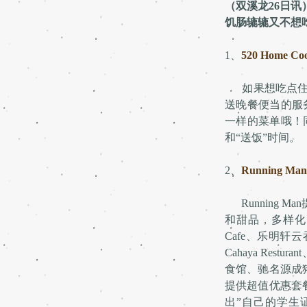
（双溪龙26日
饥肠辘辘又不想
1、
520 Home Coo
如果想吃点住
送晚餐便当的服
一样的菜单哦！同
和“送饭”时间。
2、
Running Man 
Running 
和甜品，多样化的菜
Cafe、乐明轩云吞
Cahaya Re
食馆、驰名源成猪
提供超值优惠套餐
出”自己的学生