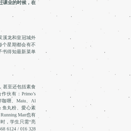
赶课业的时候，在
供双溪龙和皇冠城外
每个星期都会有不
面子书得知最新菜单
餐，甚至还包括素食
伙有：Primo’s
牌咖喱、Maiu、Al
 & 鱼丸粉、愛心素
ing Man也有
同时，学生只需“亮
6124 / 016 328