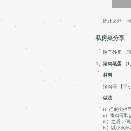
除此之外，同
私房菜分享
除了外卖，同学
1、猪肉蒸蛋 （
材料
猪肉碎 【半小碗
做法
i）把蛋搅拌
ii）将肉碎和
iii）之后，倒
iv）以小火蒸