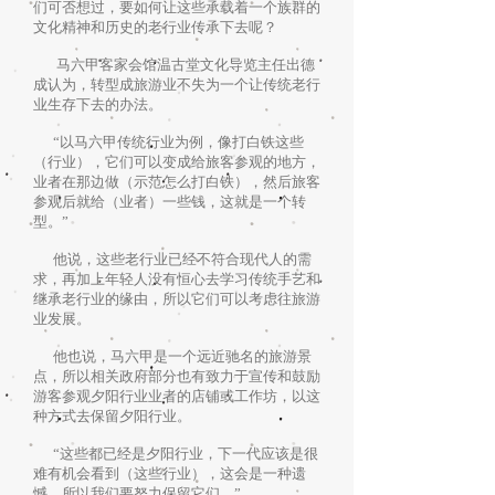
们可否想过，要如何让这些承载着一个族群的
文化精神和历史的老行业传承下去呢？
马六甲客家会馆温古堂文化导览主任出德
成认为，转型成旅游业不失为一个让传统老行
业生存下去的办法。
“以马六甲传统行业为例，像打白铁这些
（行业），它们可以变成给旅客参观的地方，
业者在那边做（示范怎么打白铁），然后旅客
参观后就给（业者）一些钱，这就是一个转
型。”
他说，这些老行业已经不符合现代人的需
求，再加上年轻人没有恒心去学习传统手艺和
继承老行业的缘由，所以它们可以考虑往旅游
业发展。
他也说，马六甲是一个远近驰名的旅游景
点，所以相关政府部分也有致力于宣传和鼓励
游客参观夕阳行业业者的店铺或工作坊，以这
种方式去保留夕阳行业。
“这些都已经是夕阳行业，下一代应该是很
难有机会看到（这些行业），这会是一种遗
憾，所以我们要努力保留它们。”