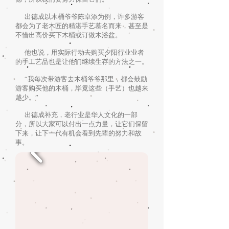
出德成以木桶爷爷陈卓添为例，许多游客
都会为了老木匠的精湛手艺慕名而来，甚至是
不惜出高价买下木桶或订做木浴盆。
他也说，用实际行动去购买夕阳行业业者
的手工艺品也是让他们继续生存的方法之一。
“我每次带游客去木桶爷爷那里，都会鼓励
游客购买他的木桶，毕竟这些（手艺）也越来
越少。”
出德成补充，老行业是华人文化的一部
分，所以大家可以付出一点力量，让它们保留
下来，让下一代有机会看到先辈的努力和故
事。