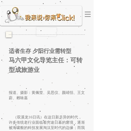
适者生存 夕阳行业需转型
马六甲文化导览主任：可转
型成旅游业
报道、摄影：黄佩莹、吴思仪、颜靖恬、王文
蔚、赖咏嘉
（双溪龙16日讯）在这日新月异的时代，
许多传统老行业面临着穷途日暮的窘境，逐渐
被海啸般的科技发展淘汰至时代的边缘；而我