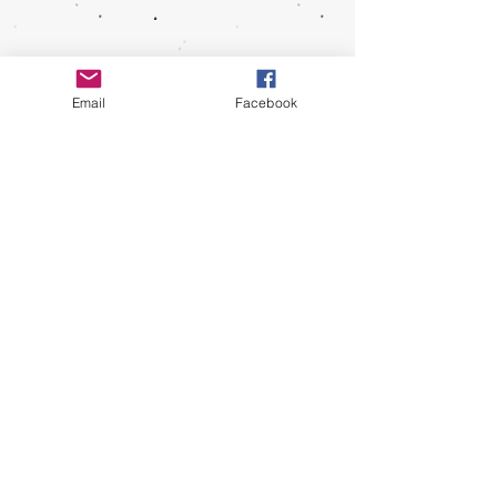
Email
Facebook
免责声明：
U-Click 拥有提供服务、终止服
务、不定时改变服务内容与形式的决定权。用
户只许出于个人和非商业用途及目的来使用本
网站的信息服务，所发表的言论亦纯属用户个
人意见，U-Click 不会做出任何声明或保证。