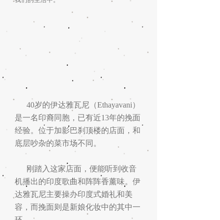
40岁的伊达雅瓦尼（Ethayavani）
是一名印裔同胞，已有近13年的挽面
经验。位于加影巴刹顶楼的店面，和
底层吵杂的菜市场不同。
刚踏入这家店面，便能听到收音
机播出的印度歌曲和阵阵香薰味。伊
达雅瓦尼主要操办印度式婚礼和美
容，而挽面则是新娘化妆中的其中一
环。