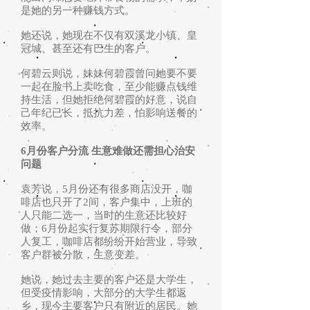
是她的另一种赚钱方式。
她还说，她现在不仅有双溪龙小镇、皇
冠城、甚至还有巴生的客户。
何碧云则说，妹妹何碧霞曾问她要不要
一起在脸书上卖吃食，至少能赚点钱维
持生活，但她拒绝何碧霞的好意，说自
己年纪已长，抵抗力差，怕影响送餐的
效率。
6月份客户分流 生意难做还需担心治安
问题
袁芳说，5月份还有很多商店没开，咖
啡店也只开了2间，客户集中，上班的
人只能二选一，当时的生意还比较好
做；6月份起实行复苏期限行令，部分
人复工，咖啡店都纷纷开始营业，导致
客户群被分散，生意变差。
她说，她过去主要的客户还是大学生，
但受疫情影响，大部分的大学生都返
乡，现今主要客户只有附近的居民。她