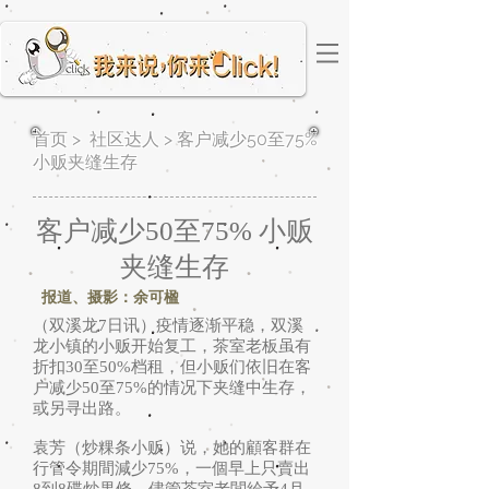
首页
>
社区达人
> 客户减少50至75%
小贩夹缝生存
客户减少50至75% 小贩
夹缝生存
报道、摄影：余可楹
（双溪龙7日讯）疫情逐渐平稳，双溪
龙小镇的小贩开始复工，茶室老板虽有
折扣30至50%档租，但小贩们依旧在客
户减少50至75%的情况下夹缝中生存，
或另寻出路。
袁芳（炒粿条小贩）说，她的顧客群在
行管令期間減少75%，一個早上只賣出