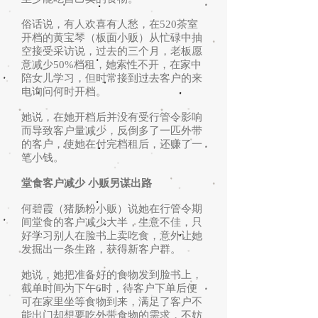
俗话说，有人欢喜有人愁，在520茶室
开档的黄宝琴（板面小贩）从忙碌中抽
空接受采访说，过去的三个月，老板愿
意减少50%档租，她索性不开，在家中
陪女儿学习，但时常接到过去客户的来
电询问何时开档。
她说，在她开档后并没有受行管令影响
而导致客户量减少，反倒多了一匹外带
的客户，使她在付完档租后，还赚了一
笔小钱。
堂食客户减少 小贩另谋出路
何碧霞（猪肠粉小贩）说她在行管令期
间堂食的客户减少大半，生意不佳，只
好学习别人在脸书上卖吃食，意外让她
发掘出一条生路，获得新客户群。
她说，她把准备好的食物发到脸书上，
截单时间为下午6时，待客户下单后便
可在家里坐等食物到来，满足了客户不
能出门却想要吃外带食物的需求，不妨