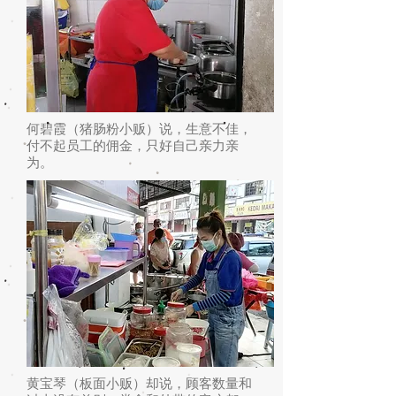
何碧霞（猪肠粉小贩）说，生意不佳，
付不起员工的佣金，只好自己亲力亲
为。
黄宝琴（板面小贩）却说，顾客数量和