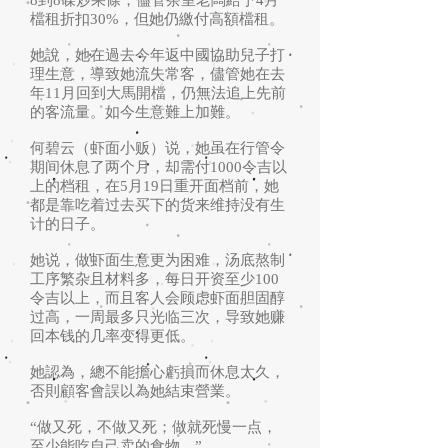
8到8碟炒果條，儘管茶室老闆給予4月
檔租折扣30%，但她仍繳付高額檔租。
她說，她在過去今年返中國協助兒子打
理生意，導致她流失常客，儘管她在去
年11月回到大馬開檔，仍無法追上先前
的客流量。如今生意難上加難。
何碧云（虾面小贩）说，她虽在行管令
期间休息了两个月，却需付1000令吉以
上的档租，在5月19日重开面档前，她
都是靠吃着过去买下的货来维持没有生
计的日子。
她说，做虾面生意更为困难，汤底熬制
工序繁杂且材料多，每日开资至少100
令吉以上，而且客人会顾虑虾面胆固醇
过高，一周最多只光临三次，导致她赚
回本钱的几率变得更低。
她認為，總不能擔心虧損而休息太久，
否則顧客會誤以為她結束營業。
“做又死，不做又死；做就死慢一点，
至少能吃自己卖的食物。”