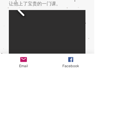
让他上了宝贵的一门课。
Email
Facebook
“我一直以为是轮胎内的tube有问
题，经过我再次检查后才发现原来是
轮胎的问题。”这个经验影响了他对
待每一件事情的看法，并领悟到要以
多角度来看不同的事情，不可以治标
不治本。
梦 近在咫尺 又遥不可及
再硬朗的身体也会倒下，第二次
的环岛也在敬扬心中留下了小小的遗