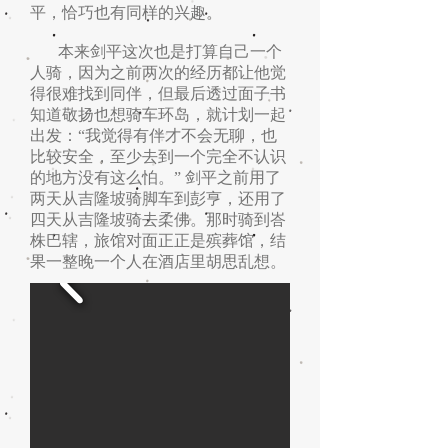
平，恰巧也有同样的兴趣。
本来剑平这次也是打算自己一个
人骑，因为之前两次的经历都让他觉
得很难找到同伴，但最后透过面子书
知道敬扬也想骑车环岛，就计划一起
出发：“我觉得有伴才不会无聊，也
比较安全，至少去到一个完全不认识
的地方没有这么怕。” 剑平之前用了
两天从吉隆坡骑脚车到彭亨，还用了
四天从吉隆坡骑去柔佛。那时骑到峇
株巴辖，旅馆对面正正是殡葬馆，结
果一整晚一个人在酒店里胡思乱想。