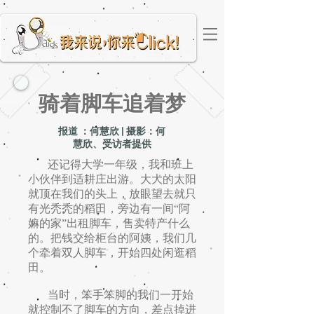
骑着脚车追着梦
报道 ：何慧欣 | 摄影：何
慧欣、受访者提供
还记得大学一年级，我和班上
小伙伴到适耕庄出游。大大的太阳
就顶在我们的头上，放眼望去就只
有光秃秃的稻田，旁边有一间“阿
嫲的家”出租脚车，售卖特产什么
的。把钱交给柜台的阿姨，我们几
个牵着双人脚车，开始四处闲逛稻
田。
当时，笨手笨脚的我们一开始
就控制不了脚车的方向，差点掉进