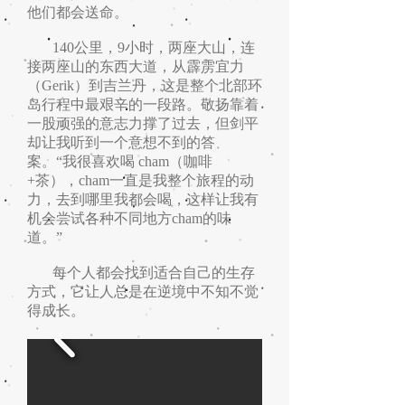
他们都会送命。
140公里，9小时，两座大山，连
接两座山的东西大道，从霹雳宜力
（Gerik）到吉兰丹，这是整个北部环
岛行程中最艰辛的一段路。敬扬靠着
一股顽强的意志力撑了过去，但剑平
却让我听到一个意想不到的答
案。“我很喜欢喝 cham（咖啡
+茶），cham一直是我整个旅程的动
力，去到哪里我都会喝，这样让我有
机会尝试各种不同地方cham的味
道。”
每个人都会找到适合自己的生存
方式，它让人总是在逆境中不知不觉
得成长。