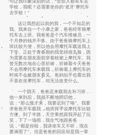
句让我印象深刻的话，“全部人都有车去
学校，我呢？还需要坐你的‘老牙’摩托车
去学校！”
这让我想起以前的我，一个不知足的
我。我来自一个小康之家，爸爸经常骑摩
托车去上班。我爸爸是个汽车维修员，一
个月挣的钱并不多。由于爸爸骑摩托车上
班比较方便，所以他会用摩托车载送我上
下学。正处于青春期的我觉得很丢脸，因
为需要在朋友面前穿着校裙上摩托车。我
曾无数次地在心里祈祷，祈祷着今天爸爸
不会用摩托车来载我，祈祷着上摩托车的
时候不会被朋友看见。爸妈似乎也看出我
不喜欢坐摩托车，却无法改变什么。
一个阴天，爸爸迟来载我去补习班，
他一来到后，我就不断地唠叨他，
说：“那么慢才来，我要迟到了咯”。我要
求爸爸开车载我，他挥挥手说摩托车比较
方便。到了半路，天空果然跟我开起了玩
笑，下了一场雨，我生气地跟爸爸
说，“都是你啦，我讲坐车又不听，现在
要淋雨了”。但是爸爸的回应却是我一辈