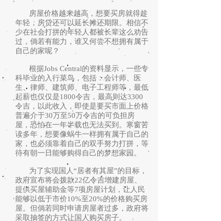
房屋价格越来越高，想要买房就得趁
年轻，房贷还可以延长摊还期限。相信不
少在社会打拼的年轻人都被长辈这么劝告
过，倘若有能力，谁又何尝不想拥有属于
自己的家呢？
根据Jobs Central的资料显示，一些专
科毕业的入行菜鸟，包括：会计师、医
生、律师、建筑师、电子工程师等，最低
起薪也仅仅是1800令吉，最高则达3300
令吉，以此收入，即使是要买市面上价格
普遍介于30万至50万令吉的可负担房
屋，恐怕在一年半载也无法买到。寒窗苦
读多年，想要像蜗牛一样拥有属于自己的
家，也必须靠着自己的双手努力打拼，等
待有朝一日能够购得自己的梦想家园。
为了实现国人“居者有其屋”的目标，
政府宣布将会拨款22亿令吉增建房屋、
提供买屋辅助金等7项房屋计划，让人民
能够以低于市价10%至20%的价格购买房
屋。但倘若同时申请房屋者过多，政府将
采取抽签的方式让国人购买房子。