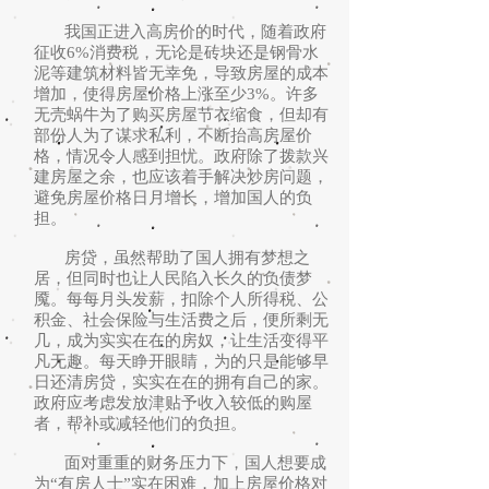
我国正进入高房价的时代，随着政府
征收6%消费税，无论是砖块还是钢骨水
泥等建筑材料皆无幸免，导致房屋的成本
增加，使得房屋价格上涨至少3%。许多
无壳蜗牛为了购买房屋节衣缩食，但却有
部份人为了谋求私利，不断抬高房屋价
格，情况令人感到担忧。政府除了拨款兴
建房屋之余，也应该着手解决炒房问题，
避免房屋价格日月增长，增加国人的负
担。
房贷，虽然帮助了国人拥有梦想之
居，但同时也让人民陷入长久的负债梦
魇。每每月头发薪，扣除个人所得税、公
积金、社会保险与生活费之后，便所剩无
几，成为实实在在的房奴，让生活变得平
凡无趣。每天睁开眼睛，为的只是能够早
日还清房贷，实实在在的拥有自己的家。
政府应考虑发放津贴予收入较低的购屋
者，帮补或减轻他们的负担。
面对重重的财务压力下，国人想要成
为“有房人士”实在困难，加上房屋价格对