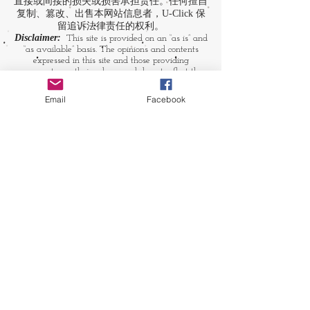
直接或间接的损失或损害承担责任。任何擅自
复制、篡改、出售本网站信息者，U-Click 保
留追诉法律责任的权利。
Disclaimer:
This site is provided on an “as is” and
“as available” basis. The opinions and contents
expressed in this site and those providing
comments are theirs alone, and do not reflect the
opinions of U-Click. U-Click makes no
representation or warranty, whether expressly or
Email
Facebook
by implication. Neither is U-Click responsible nor
liable for any loss, damage or expense suffered or
incurred by users in reliance of any of the
information contained in this site. Yet, U-Click
expressly reserves the right to prevent any
unauthorized reproduction of the site's content, any
attempted change made to the site's content, and
any use of the site's content for commercial
purpose.
​媒体链接