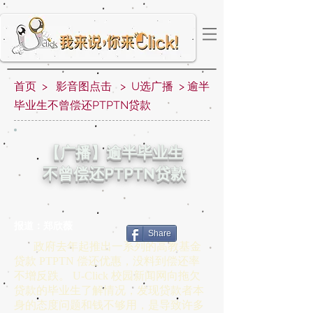
首页 > 影音图点击 > U选广
播 > 逾半
毕业生不曾偿还PTPTN贷款
【广播】逾半毕业生
不曾偿还PTPTN贷款
报道：郑欣薇
Share
政府去年起推出一系列的高教基金
贷款 PTPTN 偿还优惠，没料到偿还率
不增反跌。 U-Click 校园新闻网向拖欠
贷款的毕业生了解情况，发现贷款者本
身的态度问题和钱不够用，是导致许多