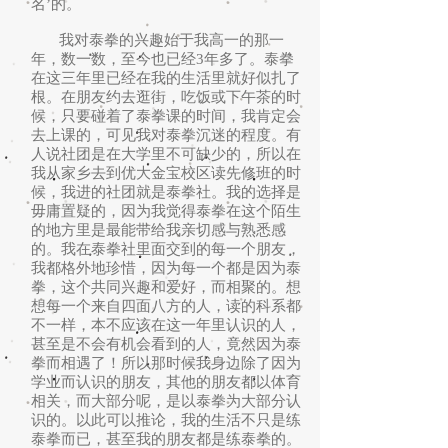
名’的。
我对泰拳的兴趣始于我高一的那一
年，数一数，至今也已经3年多了。泰拳
在这三年里已经在我的生活里就好似扎了
根。在朋友约去逛街，吃饭或下午茶的时
候，只要碰着了泰拳课的时间，我肯定会
去上课的，可见我对泰拳沉迷的程度。有
人说社团是在大学里不可缺少的，所以在
我从家乡去到优大金宝校区读先修班的时
候，我进的社团就是泰拳社。我的选择是
毋庸置疑的，因为我觉得泰拳在这个陌生
的地方里是最能带给我亲切感与熟悉感
的。我在泰拳社里面交到的每一个朋友，
我都格外地珍惜，因为每一个都是因为泰
拳，这个共同兴趣和爱好，而相聚的。想
想每一个来自四面八方的人，读的科系都
不一样，本不应该在这一年里认识的人，
甚至是不会有机会看到的人，竟然因为泰
拳而相遇了！所以那时候我身边除了因为
学业而认识的朋友，其他的朋友都以体育
相关，而大部分呢，是以泰拳为大部分认
识的。以此可以推论，我的生活不只是练
泰拳而已，甚至我的朋友都是练泰拳的。