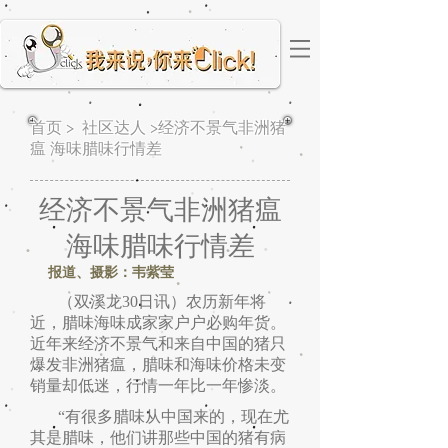
首页 > 社区达人 >
经济不景气非洲猪
瘟 海味腊味行情差
经济不景气非洲猪瘟
海味腊味行情差
报道、摄影：韦紫莹
（双溪龙30日讯）农历新年将
近，腊味海味成家家户户必购年货。
近年来经济不景气和来自中国的猪只
爆发非洲猪瘟，腊味和海味价格未变
销量却低迷，行情一年比一年惨淡。
“有很多腊味从中国来的，现在尤
其是腊味，他们讲那些中国的猪有病