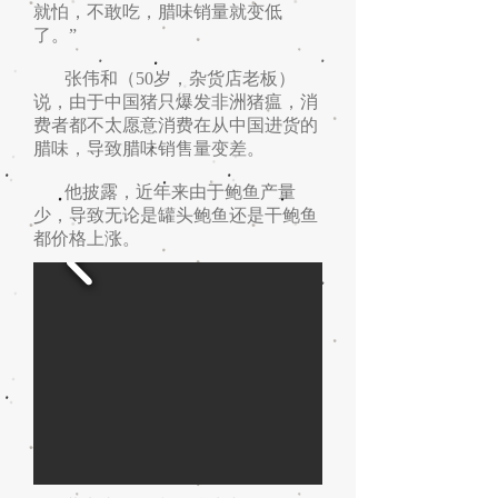
就怕，不敢吃，腊味销量就变低
了。”
张伟和（50岁，杂货店老板）
说，由于中国猪只爆发非洲猪瘟，消
费者都不太愿意消费在从中国进货的
腊味，导致腊味销售量变差。
他披露，近年来由于鲍鱼产量
少，导致无论是罐头鲍鱼还是干鲍鱼
都价格上涨。