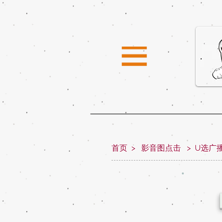
首页
>
影音图点击
>
U选广