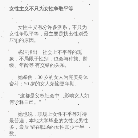
女性主义不只为女性争取平等
女性主义有分许多派系，不只为
女性争取平等，最主要是找出性别受
压迫的原因。
杨洁指出，社会上不平等的现
象，不局限于性别，也会与种族、阶
级、年龄等 有交错的关系。
她举例，30 岁的女人为完美身体
奋斗；50 岁的女人烦恼更年期。
“这都是父权社会中，影响女人如
何诠释自己。”
她也说，职场上女性不平等对待
最普遍，本地大学毕业的女性比男性
多，最后 留在职场的女性却少于半
数。