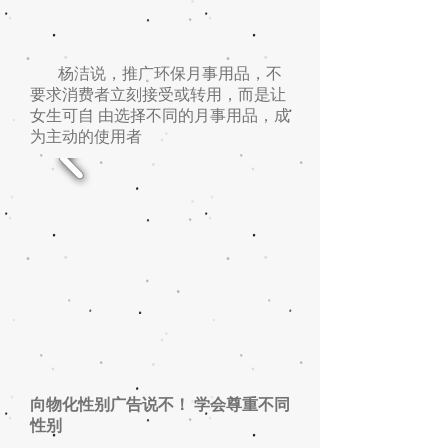
杨洁说，推广环保月事用品，不
要求消费者立刻接受或转用，而是让
女生可自 由选择不同的月事用品，成
为主动的使用者
向物化性别广告说不！ 学会尊重不同
性别