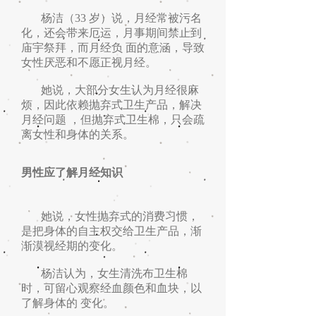
杨洁（33 岁）说，月经常被污名
化，还会带来厄运，月事期间禁止到
庙宇祭拜，而月经负 面的意涵，导致
女性厌恶和不愿正视月经。
她说，大部分女生认为月经很麻
烦，因此依赖抛弃式卫生产品，解决
月经问题 ，但抛弃式卫生棉，只会疏
离女性和身体的关系。
男性应了解月经知识
她说，女性抛弃式的消费习惯，
是把身体的自主权交给卫生产品，渐
渐漠视经期的变化。
杨洁认为，女生清洗布卫生棉
时，可留心观察经血颜色和血块，以
了解身体的 变化。