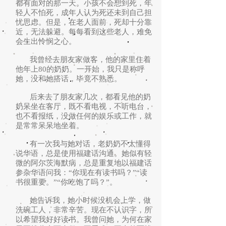
都有面对的那一天。小孩不会想到死，年
轻人不怕死，成年人认为死还未到自己担
忧思虑。但是，在老人面前，死却十分靠
近，无法躲避。每每看到这些老人，难免
会生出怜悯之心。
我曾经去朋友家做客，他的家里住着
他年上80的奶奶。一开始，我只是称呼
她，没和她搭话，毕竟不熟悉。
后来去了朋友家几次，都看见他的奶
奶呆坐在客厅，既不看电视，不听电台，
也不看报纸，没做任何的娱乐或工作，就
是常常呆呆地坐着。
有一次我与她对话，老奶奶不太懂得
说华语，总是使用福建话沟通。她似有轻
微的阿尔茨海默病，总是重复地以福建话
参杂华语问我：“你现在有读书吗？”“读
书很重要。”“你吃饱了吗？”。
她告诉我，她小时候没机会上学，做
洗碗工人，非常辛苦。现在不认识字，所
以希望我好好读书。我曾问她，为何在家