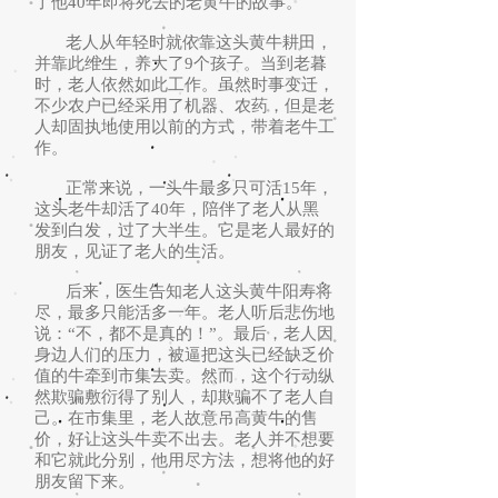
了他40年即将死去的老黄牛的故事。
老人从年轻时就依靠这头黄牛耕田，
并靠此维生，养大了9个孩子。当到老暮
时，老人依然如此工作。虽然时事变迁，
不少农户已经采用了机器、农药，但是老
人却固执地使用以前的方式，带着老牛工
作。
正常来说，一头牛最多只可活15年，
这头老牛却活了40年，陪伴了老人从黑
发到白发，过了大半生。它是老人最好的
朋友，见证了老人的生活。
后来，医生告知老人这头黄牛阳寿将
尽，最多只能活多一年。老人听后悲伤地
说：“不，都不是真的！”。最后，老人因
身边人们的压力，被逼把这头已经缺乏价
值的牛牵到市集去卖。然而，这个行动纵
然欺骗敷衍得了别人，却欺骗不了老人自
己。在市集里，老人故意吊高黄牛的售
价，好让这头牛卖不出去。老人并不想要
和它就此分别，他用尽方法，想将他的好
朋友留下来。