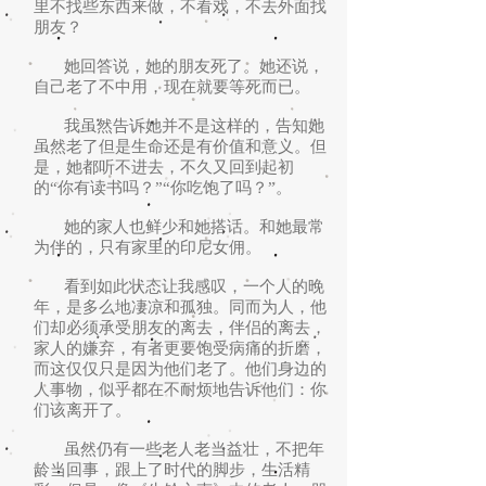
里不找些东西来做，不看戏，不去外面找
朋友？
她回答说，她的朋友死了。她还说，
自己老了不中用，现在就要等死而已。
我虽然告诉她并不是这样的，告知她
虽然老了但是生命还是有价值和意义。但
是，她都听不进去，不久又回到起初
的“你有读书吗？”“你吃饱了吗？”。
她的家人也鲜少和她搭话。和她最常
为伴的，只有家里的印尼女佣。
看到如此状态让我感叹，一个人的晚
年，是多么地凄凉和孤独。同而为人，他
们却必须承受朋友的离去，伴侣的离去，
家人的嫌弃，有者更要饱受病痛的折磨，
而这仅仅只是因为他们老了。他们身边的
人事物，似乎都在不耐烦地告诉他们：你
们该离开了。
虽然仍有一些老人老当益壮，不把年
龄当回事，跟上了时代的脚步，生活精