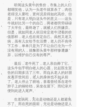
听闻这头黄牛的售价，市集上的人们
都嘲笑他，认为一头老牛就算杀了，肉也
老得没人要吃，更何况卖得如此高价。但
是，只有老人明白这头牛的意义——这头
牛就好比另一个的自己，两者都劳劳碌碌
了大半生，最终老了，就被人们所嫌弃。
但是，就如同老人依旧肯定老牛活着的价
值那样，老人也在肯定自己。虽然又老又
病，虽有儿女给予生活费，老人仍不肯停
下工作，单单只是为了不让自己沦为一个
没有用的人，就像那头黄牛那样惨遭嫌
弃，以维护自己仅有的尊严。
最后，老牛死了，老人亲自葬了它。
这头牛似乎明白老人的心愿，比起医生宣
告的日期多活了三年。而自从老人的好朋
友离开世间后，老人的身体也不如从前
了。老人停止了耕地，拿着曾经系在老牛
脖子上的铜铃铛，呆坐在屋下。而纪录片
便到此进入尾声。
生老病死，无论是动物还是人都避免
不了。而在死的面前，无论是动物还是人