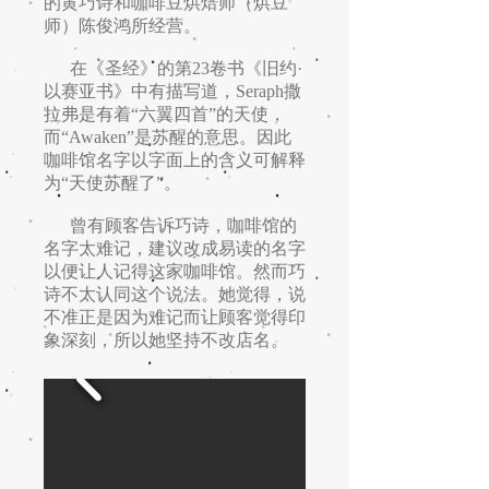
的黄巧诗和咖啡豆烘焙师（烘豆
师）陈俊鸿所经营。
在《圣经》的第23卷书《旧约·
以赛亚书》中有描写道，Seraph撒
拉弗是有着“六翼四首”的天使，
而“Awaken”是苏醒的意思。因此
咖啡馆名字以字面上的含义可解释
为“天使苏醒了”。
曾有顾客告诉巧诗，咖啡馆的
名字太难记，建议改成易读的名字
以便让人记得这家咖啡馆。然而巧
诗不太认同这个说法。她觉得，说
不准正是因为难记而让顾客觉得印
象深刻，所以她坚持不改店名。