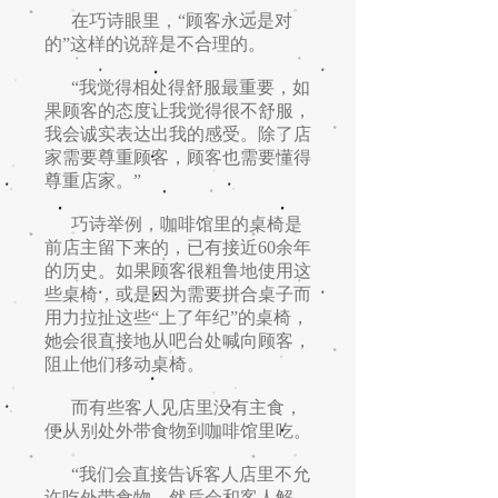
在巧诗眼里，“顾客永远是对
的”这样的说辞是不合理的。
“我觉得相处得舒服最重要，如
果顾客的态度让我觉得很不舒服，
我会诚实表达出我的感受。除了店
家需要尊重顾客，顾客也需要懂得
尊重店家。”
巧诗举例，咖啡馆里的桌椅是
前店主留下来的，已有接近60余年
的历史。如果顾客很粗鲁地使用这
些桌椅，或是因为需要拼合桌子而
用力拉扯这些“上了年纪”的桌椅，
她会很直接地从吧台处喊向顾客，
阻止他们移动桌椅。
而有些客人见店里没有主食，
便从别处外带食物到咖啡馆里吃。
“我们会直接告诉客人店里不允
许吃外带食物，然后会和客人解