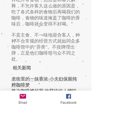
释，不允许客人这么做的原因是，
吃了各式各样的食物后再喝我们的
咖啡，食物的味道掩盖了咖啡的香
味后，咖啡就会变得不好喝。”
不卖主食、不一味地迎合客人，种
种不合常规的经营方式就如同众多
咖啡馆中的“异类”。不按牌理出
牌，正是他们咖啡馆与众不同之
处。
相关新闻
老街里的一抹香浓·小夫妇保留纯
粹咖啡梦
路边咖啡摊起家 收获浓浓人情味
​当老街遇上咖啡店
Email
Facebook
钟情老店设计 咖啡馆保留原味“华
园”