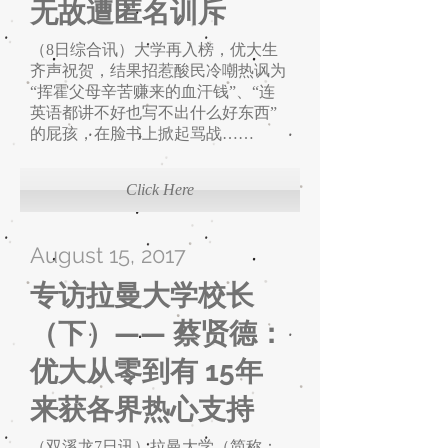
无故遭匿名训斥
（8日综合讯）大学再入榜，优大生
齐声祝贺，结果招惹酸民冷嘲热讽为
“挥霍父母辛苦赚来的血汗钱”、“连
英语都讲不好也写不出什么好东西”
的屁孩，在脸书上掀起骂战……
Click Here
August 15, 2017
专访拉曼大学校长
（下）—— 蔡贤德：
优大从零到有 ​15年
来获各界热心支持
（双溪龙7日讯）拉曼大学（简称：