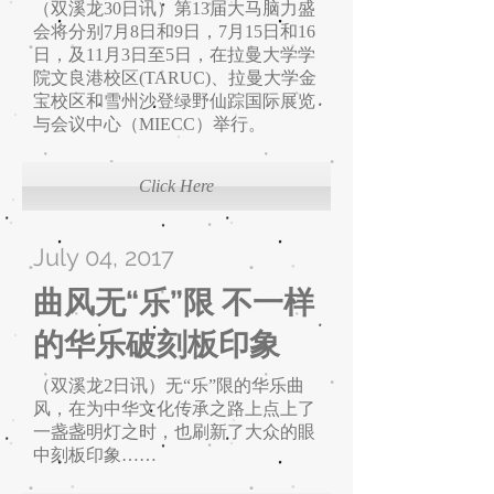
（双溪龙30日讯）第13届大马脑力盛
会将分别7月8日和9日，7月15日和16
日，及11月3日至5日，在拉曼大学学
院文良港校区(TARUC)、拉曼大学金
宝校区和雪州沙登绿野仙踪国际展览
与会议中心（MIECC）举行。
Click Here
July 04, 2017
曲风无“乐”限 不一样
的华乐破刻板印象
（双溪龙2日讯）无“乐”限的华乐曲
风，在为中华文化传承之路上点上了
一盏盏明灯之时，也刷新了大众的眼
中刻板印象
……