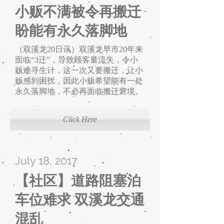
小贩不满被令再搬迁
盼能有永久落脚地
（双溪龙20日讯）双溪龙早市20年来
面临“3迁”，导致顾客量流失，令小
贩难寻生计，这一次又要搬迁，让小
贩感到困扰，因此小贩希望能有一处
永久落脚地，不必再面临搬迁窘境。
Click Here
July 18, 2017
【社区】道路阻塞泊
车位难求 双溪龙交通
混乱