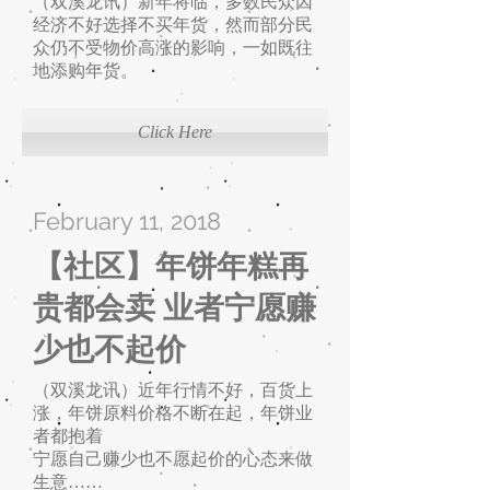
（双溪龙讯）新年将临，多数民众因
经济不好选择不买年货，然而部分民
众仍不受物价高涨的影响，一如既往
地添购年货。
Click Here
February 11, 2018
【社区】年饼年糕再
贵都会卖 业者宁愿赚
少也不起价
（双溪龙讯）近年行情不好，百货上
涨，年饼原料价格不断在起，年饼业
者都抱着
宁愿自己赚少也不愿起价的心态来做
生意……