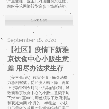
严重受挫，业主们对店面前景担忧，
纷纷寻求网络转型迎合市场新趋势。
Click Here
September 18, 2020
【社区】疫情下新雅
京饮食中心小贩生意
差 用尽办法求生存
（美里4日讯）冠病疫情下民众消费
力急剧缩减，使经济大幅下降，再加
上行动管制令对商业活动的限制，导
致新雅京饮食中心的小贩生意额平均
下滑30%至80%, 即使领取了政府津贴
和获减为期3个月的一半租金，小贩
们仍需省吃减用才能堪堪维持日常开