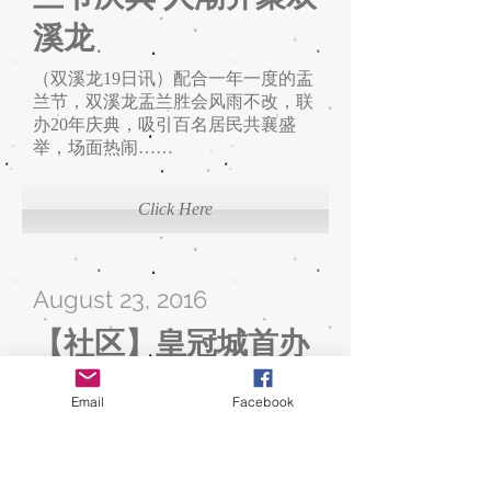
溪龙
（双溪龙19日讯）配合一年一度的盂
兰节，双溪龙盂兰胜会风雨不改，联
办20年庆典，吸引百名居民共襄盛
举，场面热闹……
Click Here
August 23, 2016
【社区】皇冠城首办
捐血运动 获过百民众
Email
Facebook
支持筹获八十包血
（双溪龙14日讯）皇冠城首届“群聚
爱心，乐在捐血”的捐血运动上周日