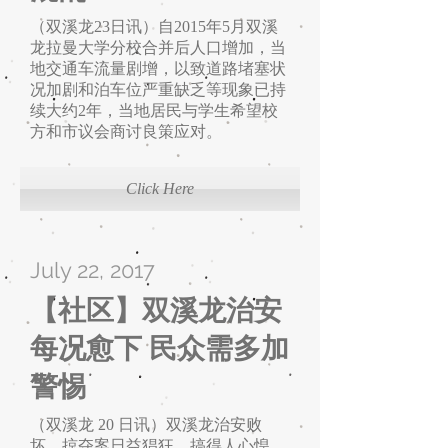
（双溪龙23日讯）自2015年5月双溪
龙拉曼大学分校合并后人口增加，当
地交通车流量剧增，以致道路堵塞状
况加剧和泊车位严重缺乏等现象已持
续大约2年，当地居民与学生希望校
方和市议会商讨良策应对。
Click Here
July 22, 2017
【社区】双溪龙治安
每况愈下 民众需多加
警惕
（双溪龙 20 日讯）双溪龙治安败
坏，掠夺案日益猖狂，搞得人心惶