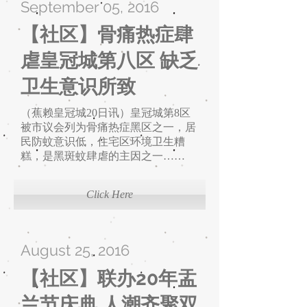
September 05, 2016
【社区】骨痛热症肆
虐皇冠城第八区 缺乏
卫生意识所致
（蕉赖皇冠城20日讯）皇冠城第8区
被市议会列为骨痛热症黑区之一，居
民防蚊意识低，住宅区环境卫生糟
糕，是黑斑蚊肆虐的主因之一……
Click Here
August 25, 2016
【社区】联办20年盂
兰节庆典 人潮齐聚双