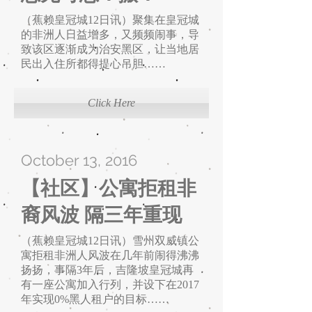
（蕉赖皇冠城12日讯）聚集在皇冠城
的非洲人日益增多，又频频闹事，导
致该区逐渐成为治安黑区，让当地居
民出入住所都得提心吊胆……
Click Here
October 13, 2016
【社区】公寓拒租非
裔风波 隔三年重现
（蕉赖皇冠城12日讯）雪州双威镇公
寓拒租非洲人风波在几年前闹得沸沸
扬扬，事隔3年后，吉隆坡皇冠城再
有一座公寓加入行列，并设下在2017
年实现0%黑人租户的目标……